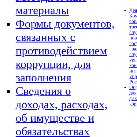
материалы
Дея
Ком
Формы документов,
со
тре
сл
связанных с
по
гос
противодействием
гра
слу
уре
коррупции, для
кон
инт
заполнения
упр
Рос
Сведения о
Обр
для
фак
доходах, расходах,
кор
об имуществе и
обязательствах