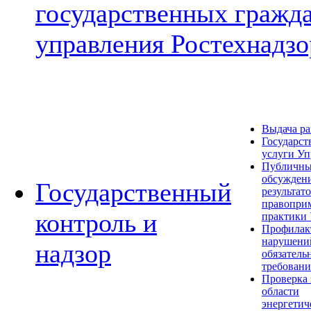
государственных гражд
управления Ростехнадзо
Выдача р
Государст
услуги Уп
Публичн
обсужден
Государственный
результат
правопри
контроль и
практики
Профилак
нарушени
надзор
обязатель
требован
Проверка 
области
энергетич