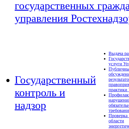
государственных гражд
управления Ростехнадзо
Выдача р
Государст
услуги Уп
Публичн
обсужден
Государственный
результат
правопри
контроль и
практики
Профилак
нарушени
надзор
обязатель
требован
Проверка 
области
энергетич