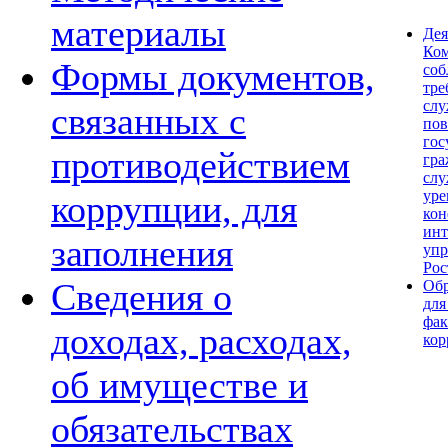
материалы
Дея
Ком
Формы документов,
со
тре
сл
связанных с
по
гос
противодействием
гра
слу
уре
коррупции, для
кон
инт
заполнения
упр
Рос
Сведения о
Обр
для
фак
доходах, расходах,
кор
об имуществе и
обязательствах