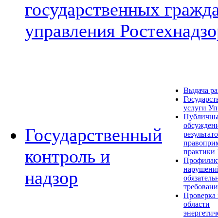
государственных гражд
управления Ростехнадзо
Выдача р
Государст
услуги Уп
Публичн
обсужден
Государственный
результат
правопри
контроль и
практики
Профилак
нарушени
надзор
обязатель
требован
Проверка 
области
энергетич