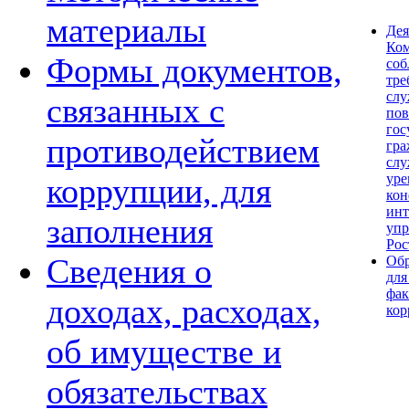
материалы
Дея
Ком
Формы документов,
со
тре
сл
связанных с
по
гос
противодействием
гра
слу
уре
коррупции, для
кон
инт
заполнения
упр
Рос
Сведения о
Обр
для
фак
доходах, расходах,
кор
об имуществе и
обязательствах