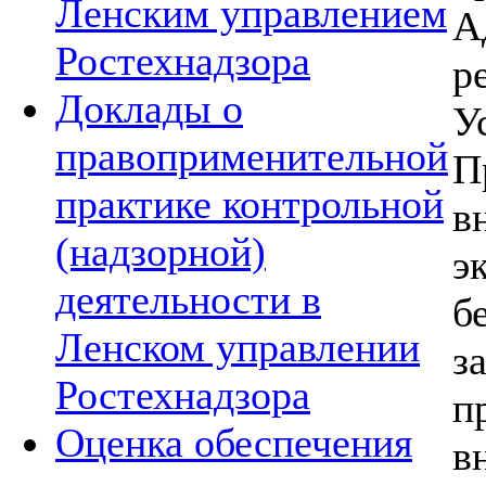
Ленским управлением
А
Ростехнадзора
р
Доклады о
У
правоприменительной
П
практике контрольной
в
(надзорной)
э
деятельности в
б
Ленском управлении
з
Ростехнадзора
п
Оценка обеспечения
в