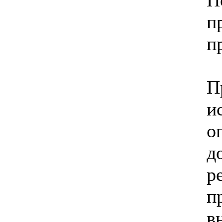
п
п
П
и
о
д
р
п
в