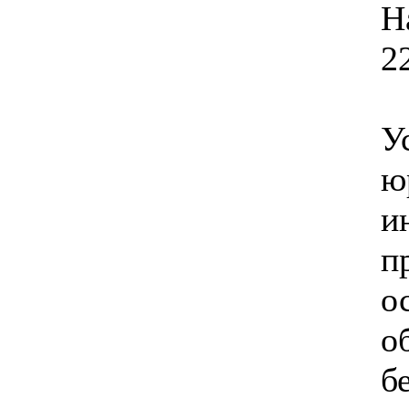
Н
2
У
ю
и
п
о
о
б