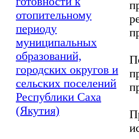
готовности к
п
отопительному
р
периоду
п
муниципальных
образований,
П
городских округов и
п
сельских поселений
п
Республики Саха
(Якутия)
П
и