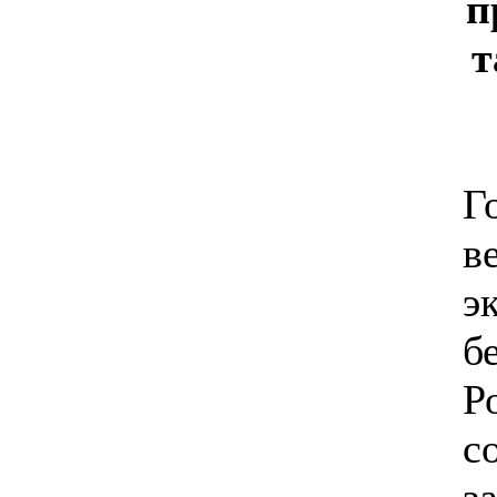
п
т
Г
в
э
б
Р
с
з