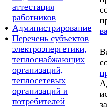
аттестация
с
работников
п
Администрирование
в
Перечень субъектов
электроэнергетики,
В
теплоснабжающих
с
организаций,
п
теплосетевых
А
организаций и
и
потребителей
з