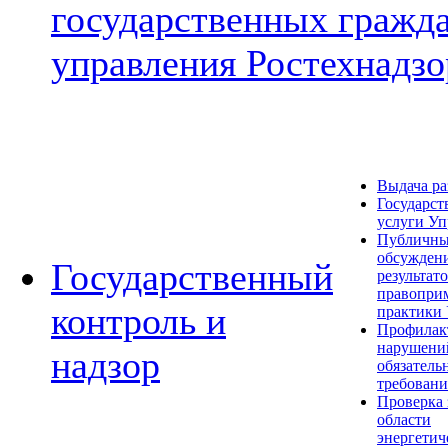
государственных гражд
управления Ростехнадзо
Выдача р
Государст
услуги Уп
Публичн
обсужден
Государственный
результат
правопри
контроль и
практики
Профилак
нарушени
надзор
обязатель
требован
Проверка 
области
энергетич