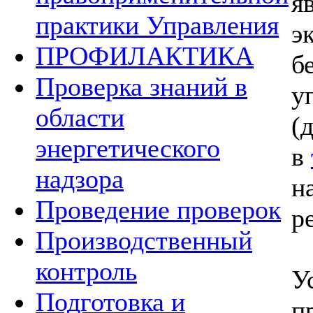
я
практики Управления
э
ПРОФИЛАКТИКА
б
Проверка знаний в
у
области
(
энергетического
в
надзора
н
Проведение проверок
р
Производственный
контроль
У
Подготовка и
п