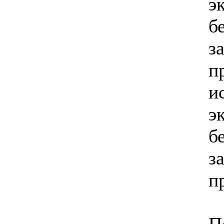
э
б
з
п
и
э
б
з
п
П