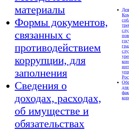
материалы
Дея
Ком
Формы документов,
со
тре
сл
связанных с
по
гос
противодействием
гра
слу
уре
коррупции, для
кон
инт
заполнения
упр
Рос
Сведения о
Обр
для
фак
доходах, расходах,
кор
об имуществе и
обязательствах