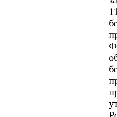
1
б
п
Ф
о
б
п
п
у
Р