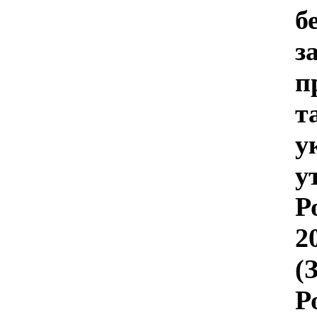
б
з
п
т
у
у
Р
2
(
Р