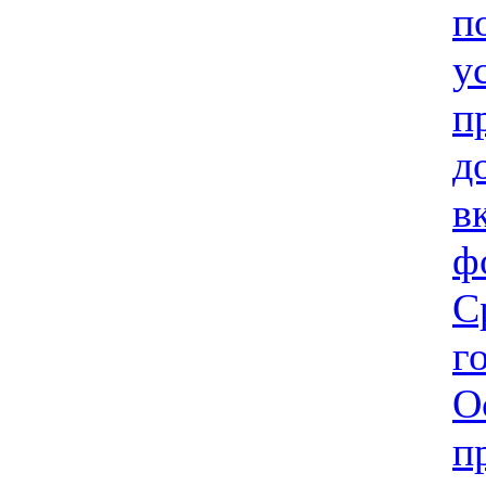
п
у
п
д
в
ф
С
г
О
п