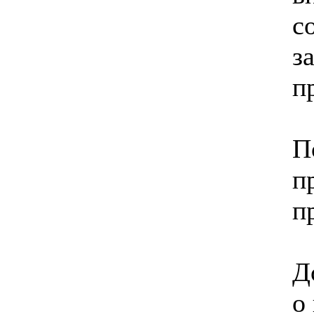
с
з
п
П
п
п
Д
о