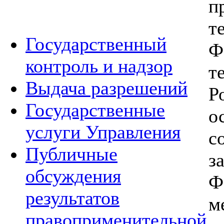
п
т
Государственный
Ф
контроль и надзор
т
Выдача разрешений
Р
Государственные
о
услуги Управления
с
Публичные
з
обсуждения
Ф
результатов
м
правоприменительной