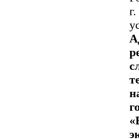
г
у
А
р
с
т
н
г
«
э