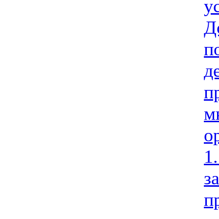
у
Д
п
д
п
м
о
1
з
п