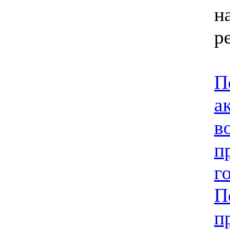
н
р
П
а
в
п
г
П
п