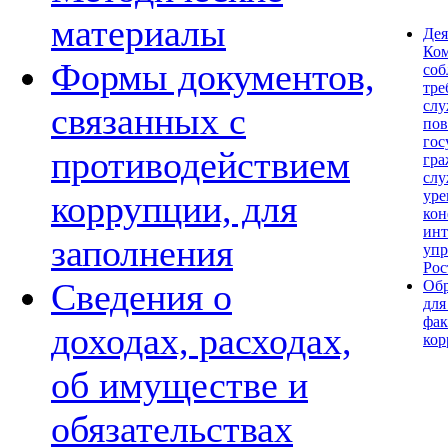
материалы
Дея
Ком
Формы документов,
со
тре
сл
связанных с
по
гос
противодействием
гра
слу
уре
коррупции, для
кон
инт
заполнения
упр
Рос
Сведения о
Обр
для
фак
доходах, расходах,
кор
об имуществе и
обязательствах