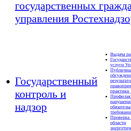
государственных гражд
управления Ростехнадзо
Выдача р
Государст
услуги Уп
Публичн
обсужден
Государственный
результат
правопри
контроль и
практики
Профилак
нарушени
надзор
обязатель
требован
Проверка 
области
энергетич